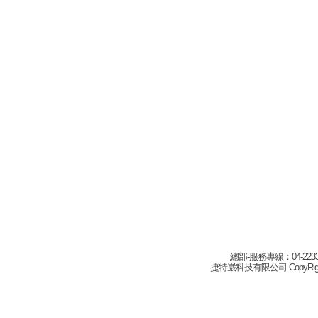
總部-服務專線：04-22332
捷特崴科技有限公司 CopyRight(c) 2