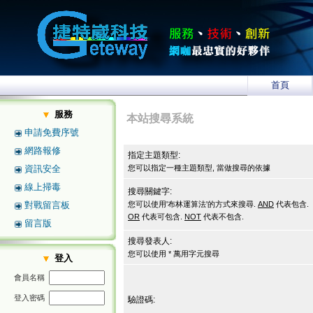
首頁
服務
本站搜尋系統
申請免費序號
網路報修
指定主題類型:
資訊安全
您可以指定一種主題類型, 當做搜尋的依據
線上掃毒
搜尋關鍵字:
對戰留言板
您可以使用'布林運算法'的方式來搜尋.
AND
代表包含.
OR
代表可包含.
NOT
代表不包含.
留言版
搜尋發表人:
您可以使用 * 萬用字元搜尋
登入
會員名稱
登入密碼
驗證碼: