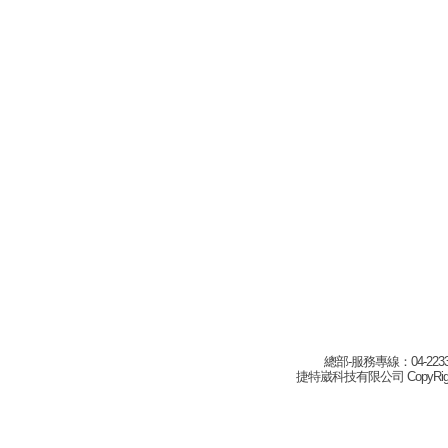
總部-服務專線：04-22332
捷特崴科技有限公司 CopyRight(c) 2