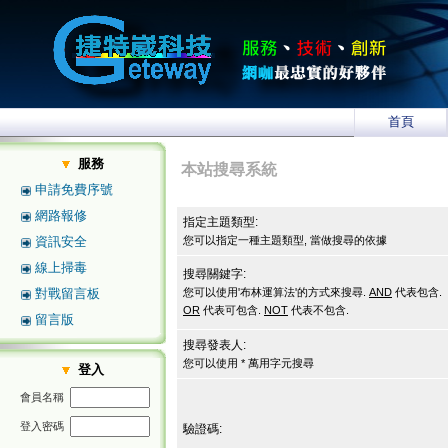
首頁
服務
本站搜尋系統
申請免費序號
網路報修
指定主題類型:
資訊安全
您可以指定一種主題類型, 當做搜尋的依據
線上掃毒
搜尋關鍵字:
對戰留言板
您可以使用'布林運算法'的方式來搜尋.
AND
代表包含.
OR
代表可包含.
NOT
代表不包含.
留言版
搜尋發表人:
您可以使用 * 萬用字元搜尋
登入
會員名稱
登入密碼
驗證碼: