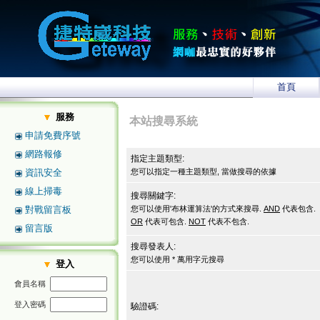
首頁
服務
本站搜尋系統
申請免費序號
網路報修
指定主題類型:
資訊安全
您可以指定一種主題類型, 當做搜尋的依據
線上掃毒
搜尋關鍵字:
對戰留言板
您可以使用'布林運算法'的方式來搜尋.
AND
代表包含.
OR
代表可包含.
NOT
代表不包含.
留言版
搜尋發表人:
您可以使用 * 萬用字元搜尋
登入
會員名稱
登入密碼
驗證碼: