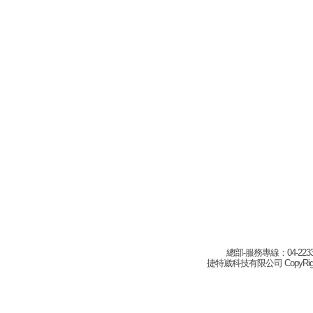
總部-服務專線：04-22332
捷特崴科技有限公司 CopyRight(c) 2