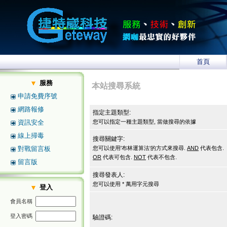
首頁
服務
本站搜尋系統
申請免費序號
網路報修
指定主題類型:
資訊安全
您可以指定一種主題類型, 當做搜尋的依據
線上掃毒
搜尋關鍵字:
對戰留言板
您可以使用'布林運算法'的方式來搜尋.
AND
代表包含.
OR
代表可包含.
NOT
代表不包含.
留言版
搜尋發表人:
您可以使用 * 萬用字元搜尋
登入
會員名稱
登入密碼
驗證碼: