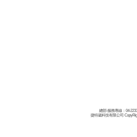
總部-服務專線：04-22332
捷特崴科技有限公司 CopyRight(c) 2