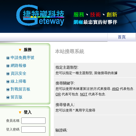
首頁
服務
本站搜尋系統
申請免費序號
網路報修
指定主題類型:
資訊安全
您可以指定一種主題類型, 當做搜尋的依據
線上掃毒
搜尋關鍵字:
對戰留言板
您可以使用'布林運算法'的方式來搜尋.
AND
代表包含.
OR
代表可包含.
NOT
代表不包含.
留言版
搜尋發表人:
您可以使用 * 萬用字元搜尋
登入
會員名稱
登入密碼
驗證碼: