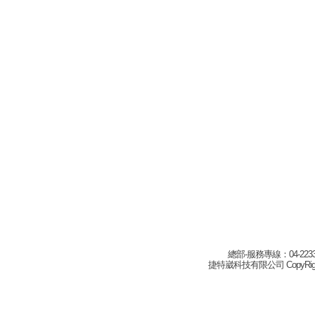
總部-服務專線：04-22332
捷特崴科技有限公司 CopyRight(c) 2