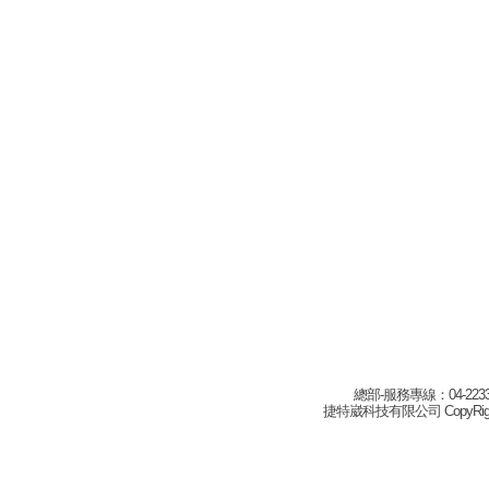
總部-服務專線：04-22332
捷特崴科技有限公司 CopyRight(c) 2