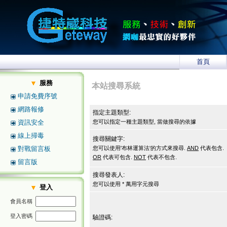
首頁
服務
本站搜尋系統
申請免費序號
網路報修
指定主題類型:
資訊安全
您可以指定一種主題類型, 當做搜尋的依據
線上掃毒
搜尋關鍵字:
對戰留言板
您可以使用'布林運算法'的方式來搜尋.
AND
代表包含.
OR
代表可包含.
NOT
代表不包含.
留言版
搜尋發表人:
您可以使用 * 萬用字元搜尋
登入
會員名稱
登入密碼
驗證碼: