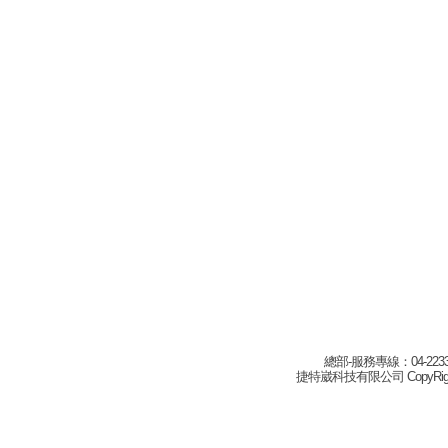
總部-服務專線：04-22332
捷特崴科技有限公司 CopyRight(c) 2