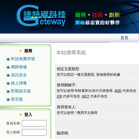
首頁
服務
本站搜尋系統
申請免費序號
網路報修
指定主題類型:
資訊安全
您可以指定一種主題類型, 當做搜尋的依據
線上掃毒
搜尋關鍵字:
對戰留言板
您可以使用'布林運算法'的方式來搜尋.
AND
代表包含.
OR
代表可包含.
NOT
代表不包含.
留言版
搜尋發表人:
您可以使用 * 萬用字元搜尋
登入
會員名稱
登入密碼
驗證碼: