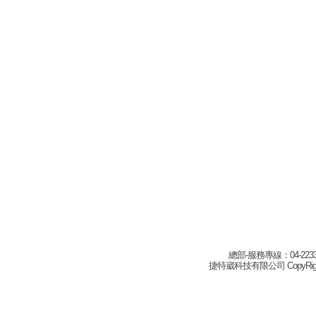
總部-服務專線：04-22332
捷特崴科技有限公司 CopyRight(c) 2