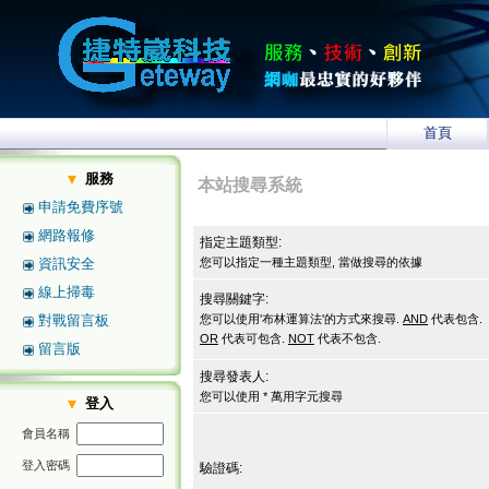
首頁
服務
本站搜尋系統
申請免費序號
網路報修
指定主題類型:
資訊安全
您可以指定一種主題類型, 當做搜尋的依據
線上掃毒
搜尋關鍵字:
對戰留言板
您可以使用'布林運算法'的方式來搜尋.
AND
代表包含.
OR
代表可包含.
NOT
代表不包含.
留言版
搜尋發表人:
您可以使用 * 萬用字元搜尋
登入
會員名稱
登入密碼
驗證碼: