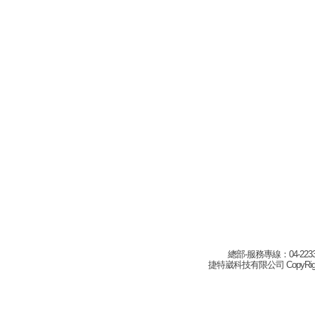
總部-服務專線：04-22332
捷特崴科技有限公司 CopyRight(c) 2