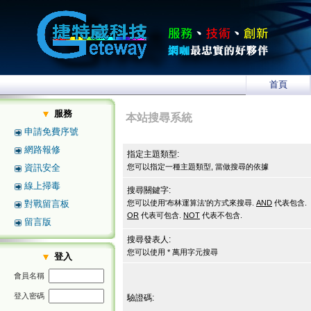
首頁
服務
本站搜尋系統
申請免費序號
網路報修
指定主題類型:
資訊安全
您可以指定一種主題類型, 當做搜尋的依據
線上掃毒
搜尋關鍵字:
對戰留言板
您可以使用'布林運算法'的方式來搜尋.
AND
代表包含.
OR
代表可包含.
NOT
代表不包含.
留言版
搜尋發表人:
您可以使用 * 萬用字元搜尋
登入
會員名稱
登入密碼
驗證碼: