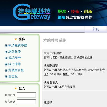
首頁
服務
本站搜尋系統
申請免費序號
網路報修
指定主題類型:
資訊安全
您可以指定一種主題類型, 當做搜尋的依據
線上掃毒
搜尋關鍵字:
對戰留言板
您可以使用'布林運算法'的方式來搜尋.
AND
代表包含.
OR
代表可包含.
NOT
代表不包含.
留言版
搜尋發表人:
您可以使用 * 萬用字元搜尋
登入
會員名稱
登入密碼
驗證碼: