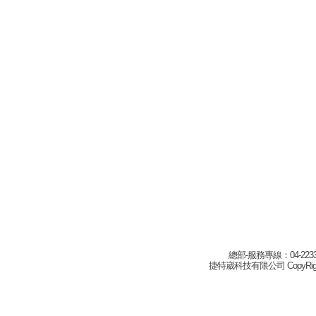
總部-服務專線：04-22332
捷特崴科技有限公司 CopyRight(c) 2