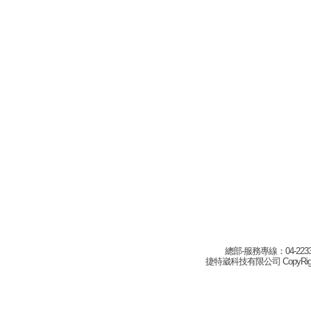
總部-服務專線：04-22332
捷特崴科技有限公司 CopyRight(c) 2