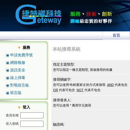
首頁
服務
本站搜尋系統
申請免費序號
網路報修
指定主題類型:
資訊安全
您可以指定一種主題類型, 當做搜尋的依據
線上掃毒
搜尋關鍵字:
對戰留言板
您可以使用'布林運算法'的方式來搜尋.
AND
代表包含.
OR
代表可包含.
NOT
代表不包含.
留言版
搜尋發表人:
您可以使用 * 萬用字元搜尋
登入
會員名稱
登入密碼
驗證碼: