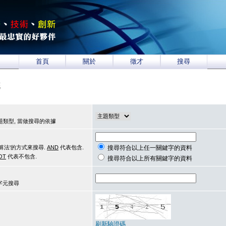
首頁
關於
徵才
搜尋
統
類型, 當做搜尋的依據
算法'的方式來搜尋.
AND
代表包含.
搜尋符合以上任一關鍵字的資料
OT
代表不包含.
搜尋符合以上所有關鍵字的資料
用字元搜尋
刷新驗證碼