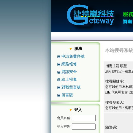
服務
本站搜尋系
申請免費序號
網路報修
指定主題類型:
資訊安全
您可以指定一種主題
線上掃毒
搜尋關鍵字:
對戰留言板
您可以使用'布林運
OR
代表可包含.
N
留言版
搜尋發表人:
您可以使用 * 萬
登入
會員名稱
登入密碼
驗證碼: