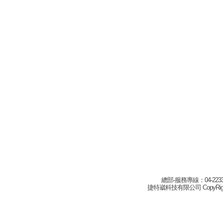
總部-服務專線：04-22332
捷特崴科技有限公司 CopyRight(c) 2