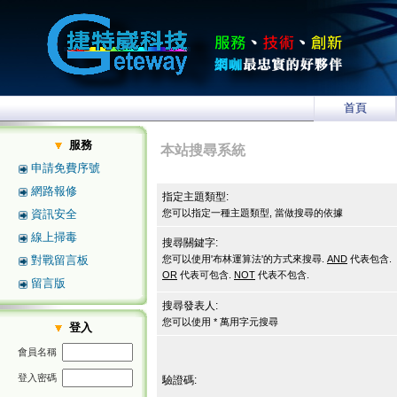
首頁
服務
本站搜尋系統
申請免費序號
網路報修
指定主題類型:
資訊安全
您可以指定一種主題類型, 當做搜尋的依據
線上掃毒
搜尋關鍵字:
對戰留言板
您可以使用'布林運算法'的方式來搜尋.
AND
代表包含.
OR
代表可包含.
NOT
代表不包含.
留言版
搜尋發表人:
您可以使用 * 萬用字元搜尋
登入
會員名稱
登入密碼
驗證碼: