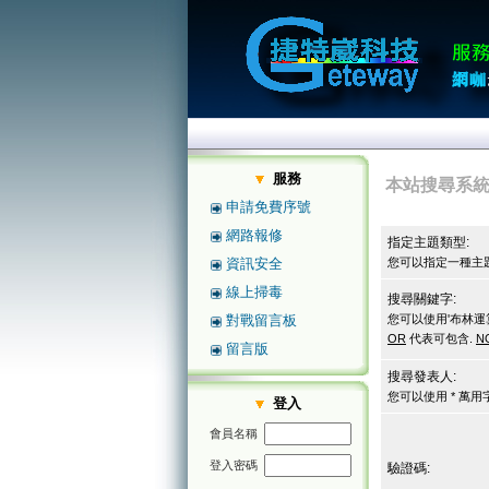
服務
本站搜尋系
申請免費序號
網路報修
指定主題類型:
資訊安全
您可以指定一種主題
線上掃毒
搜尋關鍵字:
對戰留言板
您可以使用'布林運
OR
代表可包含.
N
留言版
搜尋發表人:
您可以使用 * 萬
登入
會員名稱
登入密碼
驗證碼: