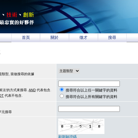
首頁
關於
徵才
搜尋
統
類型, 當做搜尋的依據
算法'的方式來搜尋.
AND
代表包含.
搜尋符合以上任一關鍵字的資料
OT
代表不包含.
搜尋符合以上所有關鍵字的資料
用字元搜尋
刷新驗證碼