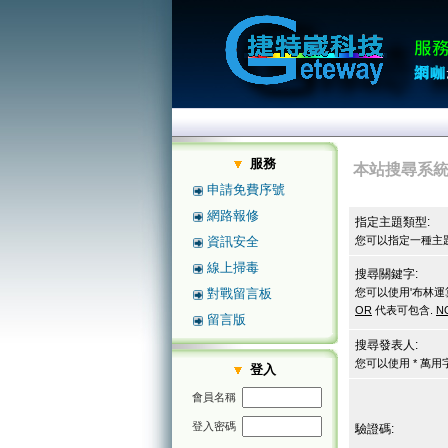
服務
本站搜尋系
申請免費序號
網路報修
指定主題類型:
資訊安全
您可以指定一種主題
線上掃毒
搜尋關鍵字:
對戰留言板
您可以使用'布林運
OR
代表可包含.
N
留言版
搜尋發表人:
您可以使用 * 萬
登入
會員名稱
登入密碼
驗證碼: