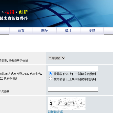
首頁
關於
徵才
搜尋
統
類型, 當做搜尋的依據
算法'的方式來搜尋.
AND
代表包含.
搜尋符合以上任一關鍵字的資料
OT
代表不包含.
搜尋符合以上所有關鍵字的資料
用字元搜尋
刷新驗證碼