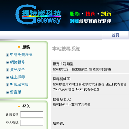
首頁
服務
本站搜尋系統
申請免費序號
網路報修
指定主題類型:
資訊安全
您可以指定一種主題類型, 當做搜尋的依據
線上掃毒
搜尋關鍵字:
對戰留言板
您可以使用'布林運算法'的方式來搜尋.
AND
代表包含.
OR
代表可包含.
NOT
代表不包含.
留言版
搜尋發表人:
您可以使用 * 萬用字元搜尋
登入
會員名稱
登入密碼
驗證碼: