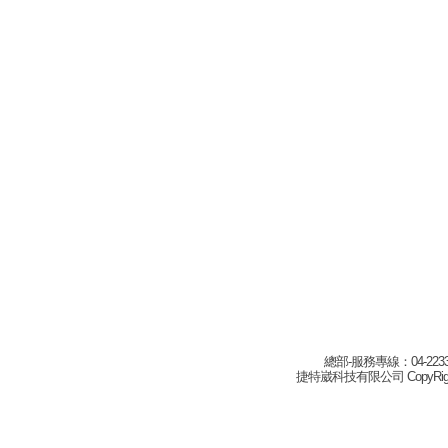
總部-服務專線：04-22332
捷特崴科技有限公司 CopyRight(c) 2