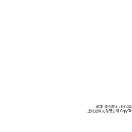
總部-服務專線：04-22332
捷特崴科技有限公司 CopyRight(c) 2