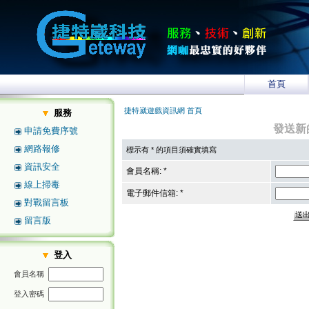
首頁
捷特崴遊戲資訊網 首頁
服務
發送新
申請免費序號
網路報修
標示有 * 的項目須確實填寫
資訊安全
會員名稱: *
線上掃毒
電子郵件信箱: *
對戰留言板
留言版
登入
會員名稱
登入密碼