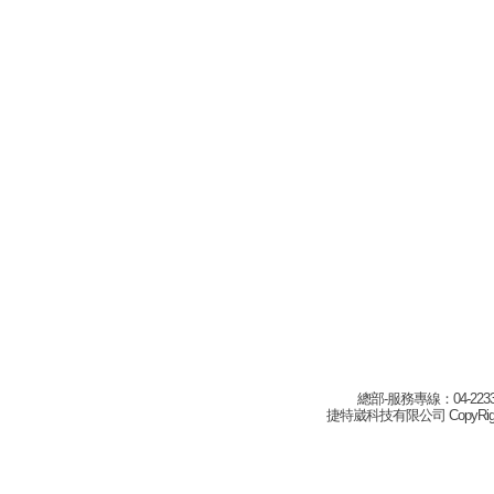
總部-服務專線：04-22332
捷特崴科技有限公司 CopyRight(c) 2