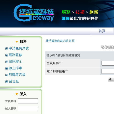
首頁
捷特崴遊戲資訊網 首頁
服務
發送新
申請免費序號
網路報修
標示有 * 的項目須確實填寫
資訊安全
會員名稱: *
線上掃毒
電子郵件信箱: *
對戰留言板
留言版
登入
會員名稱
登入密碼