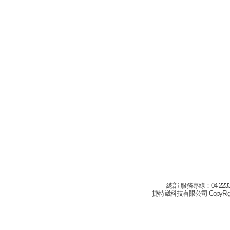
總部-服務專線：04-22332
捷特崴科技有限公司 CopyRight(c) 2