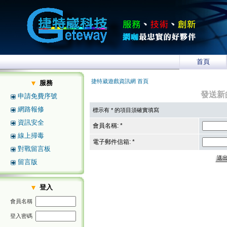
首頁
捷特崴遊戲資訊網 首頁
服務
發送新
申請免費序號
網路報修
標示有 * 的項目須確實填寫
資訊安全
會員名稱: *
線上掃毒
電子郵件信箱: *
對戰留言板
留言版
登入
會員名稱
登入密碼