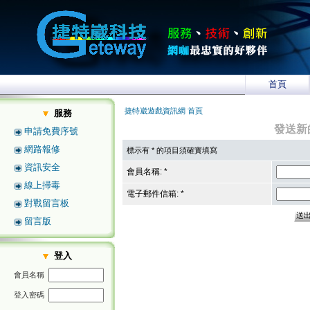
首頁
捷特崴遊戲資訊網 首頁
服務
發送新
申請免費序號
網路報修
標示有 * 的項目須確實填寫
資訊安全
會員名稱: *
線上掃毒
電子郵件信箱: *
對戰留言板
留言版
登入
會員名稱
登入密碼