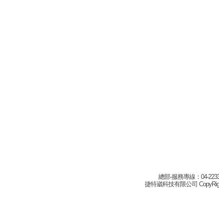
總部-服務專線：04-22332
捷特崴科技有限公司 CopyRight(c) 2