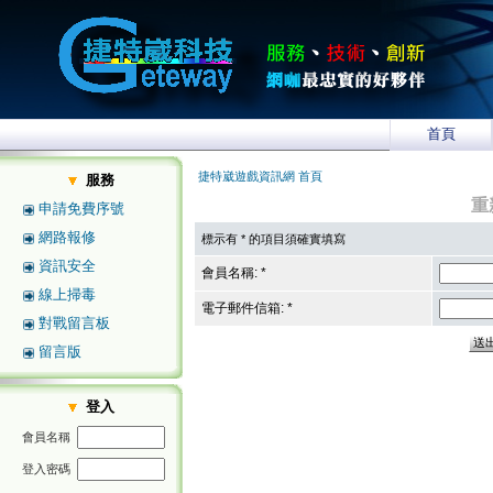
首頁
捷特崴遊戲資訊網 首頁
服務
重
申請免費序號
網路報修
標示有 * 的項目須確實填寫
資訊安全
會員名稱: *
線上掃毒
電子郵件信箱: *
對戰留言板
留言版
登入
會員名稱
登入密碼