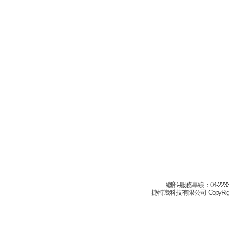
總部-服務專線：04-22332
捷特崴科技有限公司 CopyRight(c) 2