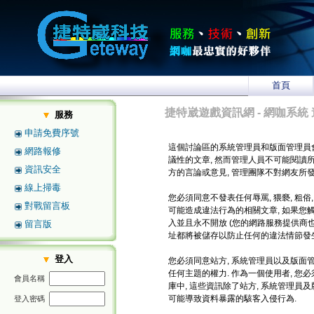
首頁
捷特崴遊戲資訊網 - 網咖系統 
服務
申請免費序號
這個討論區的系統管理員和版面管理員
網路報修
議性的文章, 然而管理人員不可能閱讀
資訊安全
方的言論或意見, 管理團隊不對網友所
線上掃毒
您必須同意不發表任何辱罵, 猥褻, 粗俗
對戰留言板
可能造成違法行為的相關文章, 如果您
入並且永不開放 (您的網路服務提供商也將
留言版
址都將被儲存以防止任何的違法情節發生
登入
您必須同意站方, 系統管理員以及版面管
任何主題的權力. 作為一個使用者, 
會員名稱
庫中, 這些資訊除了站方, 系統管理員
可能導致資料暴露的駭客入侵行為.
登入密碼