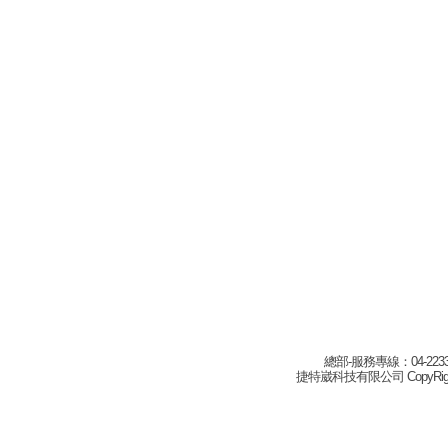
總部-服務專線：04-22332
捷特崴科技有限公司 CopyRight(c) 2