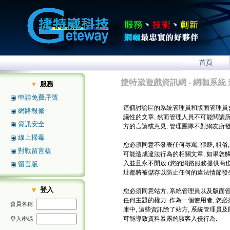
首頁
捷特崴遊戲資訊網 - 網咖系統 
服務
申請免費序號
這個討論區的系統管理員和版面管理員
網路報修
議性的文章, 然而管理人員不可能閱讀
資訊安全
方的言論或意見, 管理團隊不對網友所
線上掃毒
您必須同意不發表任何辱罵, 猥褻, 粗俗
對戰留言板
可能造成違法行為的相關文章, 如果您
入並且永不開放 (您的網路服務提供商也將
留言版
址都將被儲存以防止任何的違法情節發生
登入
您必須同意站方, 系統管理員以及版面管
任何主題的權力. 作為一個使用者, 
會員名稱
庫中, 這些資訊除了站方, 系統管理員
可能導致資料暴露的駭客入侵行為.
登入密碼