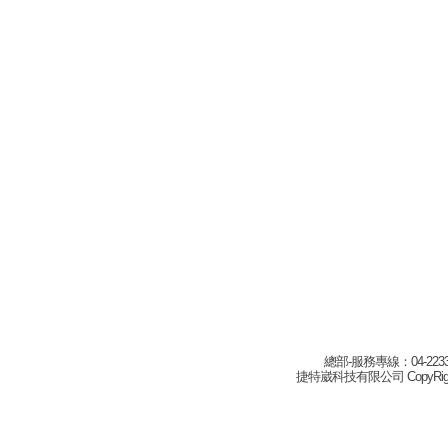
總部-服務專線：04-22332
捷特崴科技有限公司 CopyRight(c) 2