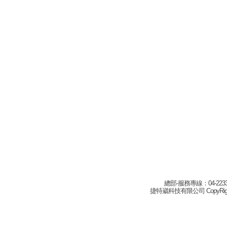
總部-服務專線：04-22332
捷特崴科技有限公司 CopyRight(c) 2