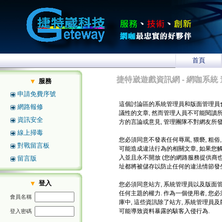
首頁
捷特崴遊戲資訊網 - 網咖系統 
服務
申請免費序號
這個討論區的系統管理員和版面管理員
網路報修
議性的文章, 然而管理人員不可能閱讀
資訊安全
方的言論或意見, 管理團隊不對網友所
線上掃毒
您必須同意不發表任何辱罵, 猥褻, 粗俗
對戰留言板
可能造成違法行為的相關文章, 如果您
入並且永不開放 (您的網路服務提供商也將
留言版
址都將被儲存以防止任何的違法情節發生
登入
您必須同意站方, 系統管理員以及版面管
任何主題的權力. 作為一個使用者, 
會員名稱
庫中, 這些資訊除了站方, 系統管理員
可能導致資料暴露的駭客入侵行為.
登入密碼