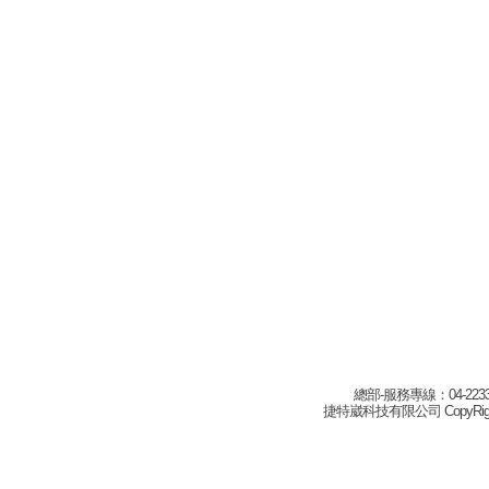
總部-服務專線：04-22332
捷特崴科技有限公司 CopyRight(c) 2