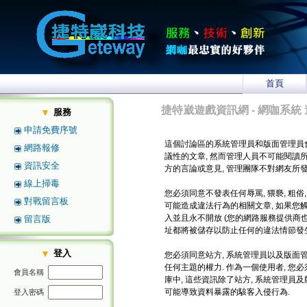
首頁
捷特崴遊戲資訊網 - 網咖系統 
服務
申請免費序號
這個討論區的系統管理員和版面管理員
網路報修
議性的文章, 然而管理人員不可能閱讀
資訊安全
方的言論或意見, 管理團隊不對網友所
線上掃毒
您必須同意不發表任何辱罵, 猥褻, 粗俗
對戰留言板
可能造成違法行為的相關文章, 如果您
入並且永不開放 (您的網路服務提供商也將
留言版
址都將被儲存以防止任何的違法情節發生
登入
您必須同意站方, 系統管理員以及版面管
任何主題的權力. 作為一個使用者, 
會員名稱
庫中, 這些資訊除了站方, 系統管理員
可能導致資料暴露的駭客入侵行為.
登入密碼