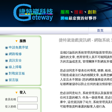
首頁
捷特崴遊戲資訊網 - 網咖系統 
服務
申請免費序號
這個討論區的系統管理員和版面管理員
網路報修
議性的文章, 然而管理人員不可能閱讀
資訊安全
方的言論或意見, 管理團隊不對網友所
線上掃毒
您必須同意不發表任何辱罵, 猥褻, 粗俗
對戰留言板
可能造成違法行為的相關文章, 如果您
入並且永不開放 (您的網路服務提供商也將
留言版
址都將被儲存以防止任何的違法情節發生
登入
您必須同意站方, 系統管理員以及版面管
任何主題的權力. 作為一個使用者, 
會員名稱
庫中, 這些資訊除了站方, 系統管理員
可能導致資料暴露的駭客入侵行為.
登入密碼