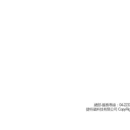
總部-服務專線：04-22332
捷特崴科技有限公司 CopyRight(c) 2