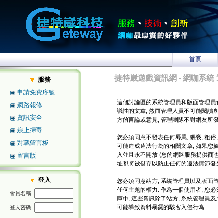
首頁
捷特崴遊戲資訊網 - 網咖系統 
服務
申請免費序號
這個討論區的系統管理員和版面管理員
網路報修
議性的文章, 然而管理人員不可能閱讀
資訊安全
方的言論或意見, 管理團隊不對網友所
線上掃毒
您必須同意不發表任何辱罵, 猥褻, 粗俗
對戰留言板
可能造成違法行為的相關文章, 如果您
入並且永不開放 (您的網路服務提供商也將
留言版
址都將被儲存以防止任何的違法情節發生
登入
您必須同意站方, 系統管理員以及版面管
任何主題的權力. 作為一個使用者, 
會員名稱
庫中, 這些資訊除了站方, 系統管理員
可能導致資料暴露的駭客入侵行為.
登入密碼