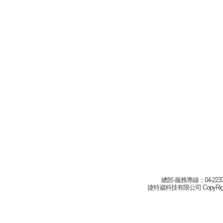
總部-服務專線：04-22332
捷特崴科技有限公司 CopyRight(c) 2