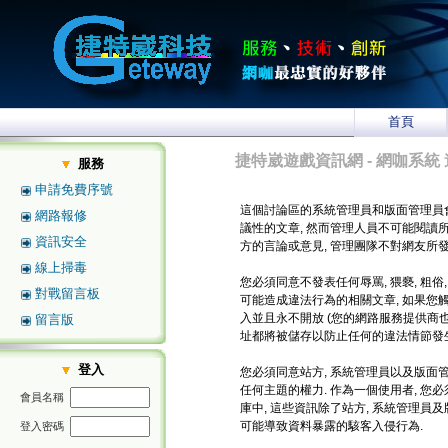
首頁
捷特崴遊戲資訊網 - 網咖系統 
服務
申請免費序號
這個討論區的系統管理員和版面管理員
網路報修
議性的文章, 然而管理人員不可能閱讀
資訊安全
方的言論或意見, 管理團隊不對網友所
線上掃毒
您必須同意不發表任何辱罵, 猥褻, 粗俗
對戰留言板
可能造成違法行為的相關文章, 如果您
入並且永不開放 (您的網路服務提供商也將
留言版
址都將被儲存以防止任何的違法情節發生
登入
您必須同意站方, 系統管理員以及版面管
任何主題的權力. 作為一個使用者, 
會員名稱
庫中, 這些資訊除了站方, 系統管理員
可能導致資料暴露的駭客入侵行為.
登入密碼