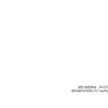
總部-服務專線：04-22332
捷特崴科技有限公司 CopyRight(c) 2