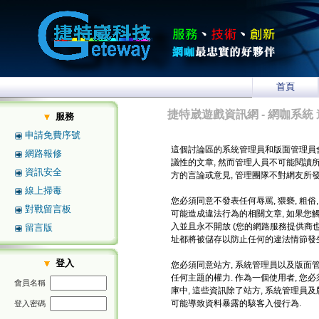
首頁
捷特崴遊戲資訊網 - 網咖系統 
服務
申請免費序號
這個討論區的系統管理員和版面管理員
網路報修
議性的文章, 然而管理人員不可能閱讀
資訊安全
方的言論或意見, 管理團隊不對網友所
線上掃毒
您必須同意不發表任何辱罵, 猥褻, 粗俗
對戰留言板
可能造成違法行為的相關文章, 如果您
入並且永不開放 (您的網路服務提供商也將
留言版
址都將被儲存以防止任何的違法情節發生
登入
您必須同意站方, 系統管理員以及版面管
任何主題的權力. 作為一個使用者, 
會員名稱
庫中, 這些資訊除了站方, 系統管理員
可能導致資料暴露的駭客入侵行為.
登入密碼