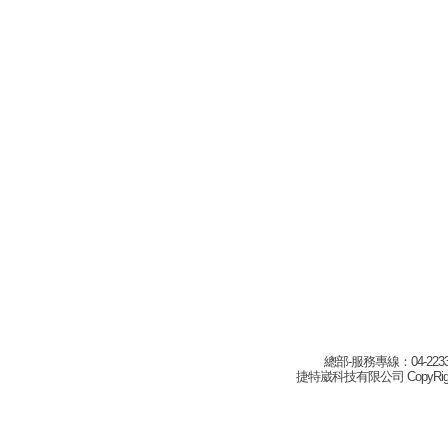
總部-服務專線：04-22332
捷特崴科技有限公司 CopyRight(c) 2