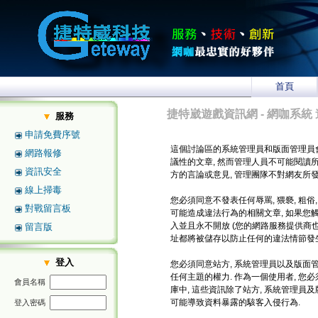
首頁
捷特崴遊戲資訊網 - 網咖系統 
服務
申請免費序號
這個討論區的系統管理員和版面管理員
網路報修
議性的文章, 然而管理人員不可能閱讀
資訊安全
方的言論或意見, 管理團隊不對網友所
線上掃毒
您必須同意不發表任何辱罵, 猥褻, 粗俗
對戰留言板
可能造成違法行為的相關文章, 如果您
入並且永不開放 (您的網路服務提供商也將
留言版
址都將被儲存以防止任何的違法情節發生
登入
您必須同意站方, 系統管理員以及版面管
任何主題的權力. 作為一個使用者, 
會員名稱
庫中, 這些資訊除了站方, 系統管理員
可能導致資料暴露的駭客入侵行為.
登入密碼