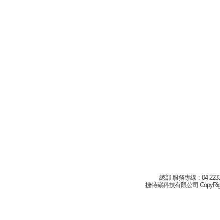
總部-服務專線：04-22332
捷特崴科技有限公司 CopyRight(c) 2