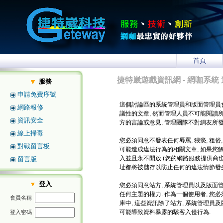
首頁
捷特崴遊戲資訊網 - 網咖系統 
服務
申請免費序號
這個討論區的系統管理員和版面管理員
網路報修
議性的文章, 然而管理人員不可能閱讀
資訊安全
方的言論或意見, 管理團隊不對網友所
線上掃毒
您必須同意不發表任何辱罵, 猥褻, 粗俗
對戰留言板
可能造成違法行為的相關文章, 如果您
入並且永不開放 (您的網路服務提供商也將
留言版
址都將被儲存以防止任何的違法情節發生
登入
您必須同意站方, 系統管理員以及版面管
任何主題的權力. 作為一個使用者, 
會員名稱
庫中, 這些資訊除了站方, 系統管理員
可能導致資料暴露的駭客入侵行為.
登入密碼