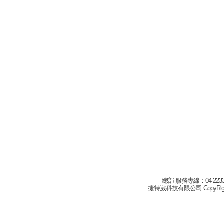
總部-服務專線：04-22332
捷特崴科技有限公司 CopyRight(c) 2