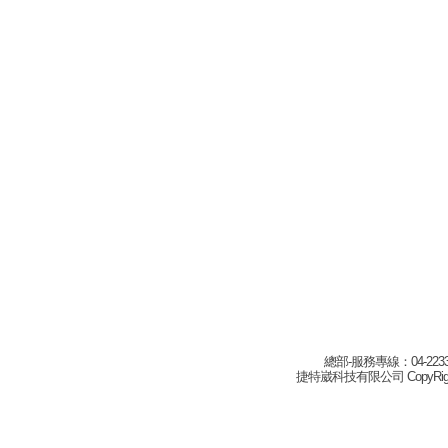
總部-服務專線：04-22332
捷特崴科技有限公司 CopyRight(c) 2