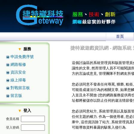
首頁
捷特崴遊戲資訊網 - 網咖系統 
服務
申請免費序號
這個討論區的系統管理員和版面管理員
網路報修
議性的文章, 然而管理人員不可能閱讀
資訊安全
方的言論或意見, 管理團隊不對網友所
線上掃毒
您必須同意不發表任何辱罵, 猥褻, 粗俗
對戰留言板
可能造成違法行為的相關文章, 如果您
入並且永不開放 (您的網路服務提供商也將
留言版
址都將被儲存以防止任何的違法情節發生
登入
您必須同意站方, 系統管理員以及版面管
任何主題的權力. 作為一個使用者, 
會員名稱
庫中, 這些資訊除了站方, 系統管理員
可能導致資料暴露的駭客入侵行為.
登入密碼