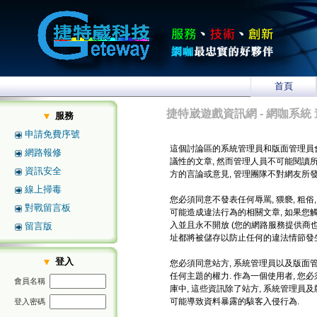
首頁
捷特崴遊戲資訊網 - 網咖系統 
服務
申請免費序號
這個討論區的系統管理員和版面管理員
網路報修
議性的文章, 然而管理人員不可能閱讀
資訊安全
方的言論或意見, 管理團隊不對網友所
線上掃毒
您必須同意不發表任何辱罵, 猥褻, 粗俗
對戰留言板
可能造成違法行為的相關文章, 如果您
入並且永不開放 (您的網路服務提供商也將
留言版
址都將被儲存以防止任何的違法情節發生
登入
您必須同意站方, 系統管理員以及版面管
任何主題的權力. 作為一個使用者, 
會員名稱
庫中, 這些資訊除了站方, 系統管理員
可能導致資料暴露的駭客入侵行為.
登入密碼