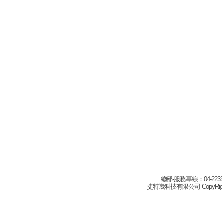
總部-服務專線：04-22332
捷特崴科技有限公司 CopyRight(c) 2