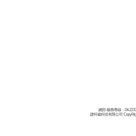
總部-服務專線：04-22332
捷特崴科技有限公司 CopyRight(c) 2