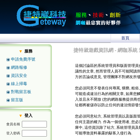
首頁
捷特崴遊戲資訊網 - 網咖系統 
服務
申請免費序號
這個討論區的系統管理員和版面管理員
網路報修
議性的文章, 然而管理人員不可能閱讀
資訊安全
方的言論或意見, 管理團隊不對網友所
線上掃毒
您必須同意不發表任何辱罵, 猥褻, 粗俗
對戰留言板
可能造成違法行為的相關文章, 如果您
入並且永不開放 (您的網路服務提供商也將
留言版
址都將被儲存以防止任何的違法情節發生
登入
您必須同意站方, 系統管理員以及版面管
任何主題的權力. 作為一個使用者, 
會員名稱
庫中, 這些資訊除了站方, 系統管理員
可能導致資料暴露的駭客入侵行為.
登入密碼