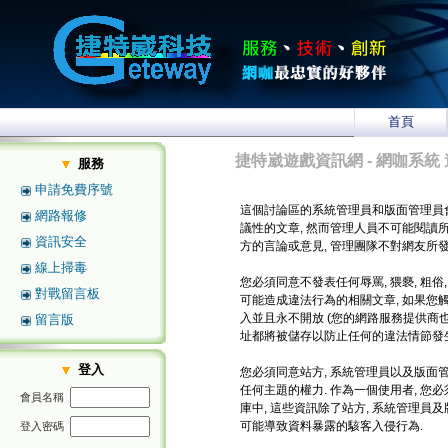
首頁
捷特崴遊戲資訊網 - 網咖系統 
服務
申請免費序號
這個討論區的系統管理員和版面管理員
網路報修
議性的文章, 然而管理人員不可能閱讀
資訊安全
方的言論或意見, 管理團隊不對網友所
線上掃毒
您必須同意不發表任何辱罵, 猥褻, 粗俗
對戰留言板
可能造成違法行為的相關文章, 如果您
入並且永不開放 (您的網路服務提供商也將
留言版
址都將被儲存以防止任何的違法情節發生
登入
您必須同意站方, 系統管理員以及版面管
任何主題的權力. 作為一個使用者, 
會員名稱
庫中, 這些資訊除了站方, 系統管理員
可能導致資料暴露的駭客入侵行為.
登入密碼