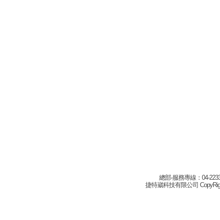
總部-服務專線：04-22332
捷特崴科技有限公司 CopyRight(c) 2