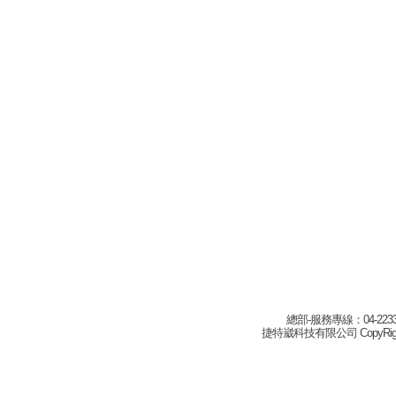
總部-服務專線：04-22332
捷特崴科技有限公司 CopyRight(c) 2