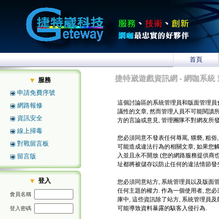
首頁
捷特崴遊戲資訊網 - 網咖系統 
服務
申請免費序號
這個討論區的系統管理員和版面管理員
網路報修
議性的文章, 然而管理人員不可能閱讀
資訊安全
方的言論或意見, 管理團隊不對網友所
線上掃毒
您必須同意不發表任何辱罵, 猥褻, 粗俗
對戰留言板
可能造成違法行為的相關文章, 如果您
入並且永不開放 (您的網路服務提供商也將
留言版
址都將被儲存以防止任何的違法情節發生
登入
您必須同意站方, 系統管理員以及版面管
任何主題的權力. 作為一個使用者, 
會員名稱
庫中, 這些資訊除了站方, 系統管理員
可能導致資料暴露的駭客入侵行為.
登入密碼