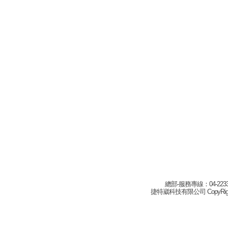
總部-服務專線：04-22332
捷特崴科技有限公司 CopyRight(c) 2