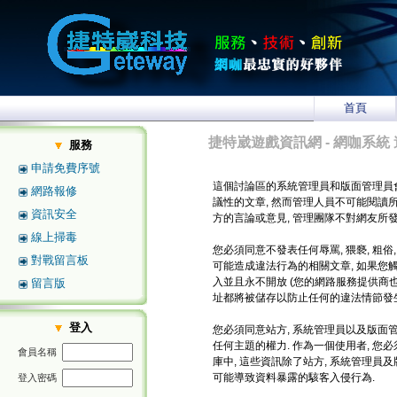
首頁
捷特崴遊戲資訊網 - 網咖系統 
服務
申請免費序號
這個討論區的系統管理員和版面管理員
網路報修
議性的文章, 然而管理人員不可能閱讀
資訊安全
方的言論或意見, 管理團隊不對網友所
線上掃毒
您必須同意不發表任何辱罵, 猥褻, 粗俗
對戰留言板
可能造成違法行為的相關文章, 如果您
入並且永不開放 (您的網路服務提供商也將
留言版
址都將被儲存以防止任何的違法情節發生
登入
您必須同意站方, 系統管理員以及版面管
任何主題的權力. 作為一個使用者, 
會員名稱
庫中, 這些資訊除了站方, 系統管理員
可能導致資料暴露的駭客入侵行為.
登入密碼