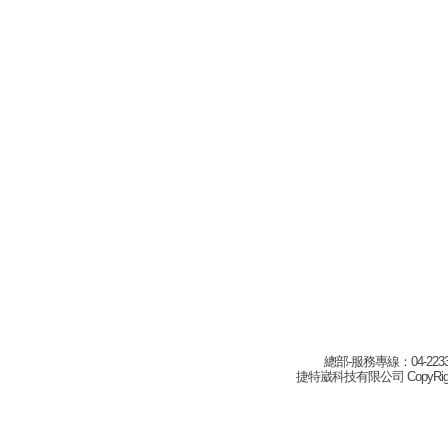
總部-服務專線：04-22332
捷特崴科技有限公司 CopyRight(c) 2