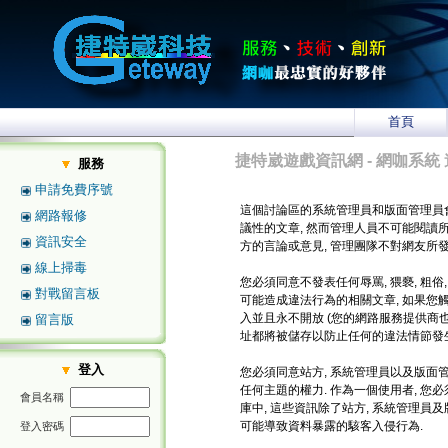
首頁
捷特崴遊戲資訊網 - 網咖系統 
服務
申請免費序號
這個討論區的系統管理員和版面管理員
網路報修
議性的文章, 然而管理人員不可能閱讀
資訊安全
方的言論或意見, 管理團隊不對網友所
線上掃毒
您必須同意不發表任何辱罵, 猥褻, 粗俗
對戰留言板
可能造成違法行為的相關文章, 如果您
入並且永不開放 (您的網路服務提供商也將
留言版
址都將被儲存以防止任何的違法情節發生
登入
您必須同意站方, 系統管理員以及版面管
任何主題的權力. 作為一個使用者, 
會員名稱
庫中, 這些資訊除了站方, 系統管理員
可能導致資料暴露的駭客入侵行為.
登入密碼