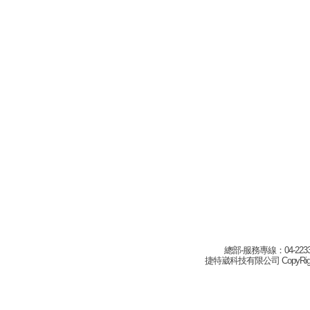
總部-服務專線：04-22332
捷特崴科技有限公司 CopyRight(c) 2