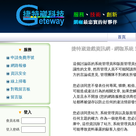
首頁
捷特崴遊戲資訊網 - 網咖系統 
服務
申請免費序號
這個討論區的系統管理員和版面管理員
網路報修
議性的文章, 然而管理人員不可能閱讀
資訊安全
方的言論或意見, 管理團隊不對網友所
線上掃毒
您必須同意不發表任何辱罵, 猥褻, 粗俗
對戰留言板
可能造成違法行為的相關文章, 如果您
入並且永不開放 (您的網路服務提供商也將
留言版
址都將被儲存以防止任何的違法情節發生
登入
您必須同意站方, 系統管理員以及版面管
任何主題的權力. 作為一個使用者, 
會員名稱
庫中, 這些資訊除了站方, 系統管理員
可能導致資料暴露的駭客入侵行為.
登入密碼