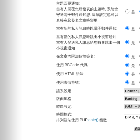
主題回覆通知:
當有人回覆您所發表的主題時, 系統會
是
寄送電子郵件通知您. 這項設定也可以
直接在您發表文章時變更
當有新的私人訊息時以電子郵件通知:
是
當有新的私人訊息時跳出小視窗通知:
當有人發送私人訊息給您時會跳出一個
是
小視窗通知
在文章內附加個性簽名:
是
使用 BBCode 代碼:
是
使用 HTML 語法:
是
使用表情符號:
是
語系設定:
版面風格:
時區設定:
時間格式:
排列語法使用 PHP
date()
函數