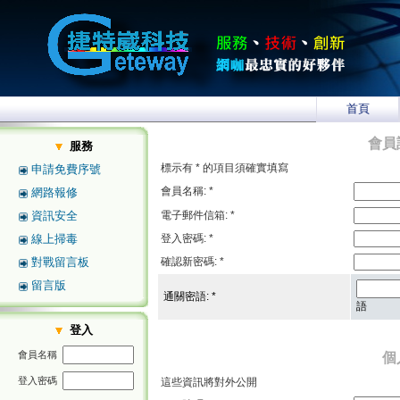
首頁
會員
服務
標示有 * 的項目須確實填寫
申請免費序號
會員名稱: *
網路報修
資訊安全
電子郵件信箱: *
線上掃毒
登入密碼: *
對戰留言板
確認新密碼: *
留言版
通關密語: *
語
登入
會員名稱
個
登入密碼
這些資訊將對外公開