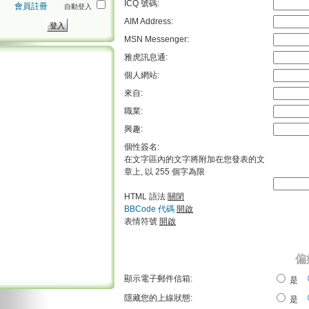
ICQ 號碼:
會員註冊
自動登入
AIM Address:
MSN Messenger:
雅虎訊息通:
個人網站:
來自:
職業:
興趣:
個性簽名:
在文字區內的文字將附加在您發表的文
章上, 以 255 個字為限
HTML 語法
關閉
BBCode 代碼
開啟
表情符號
開啟
偏
顯示電子郵件信箱:
是
隱藏您的上線狀態:
是