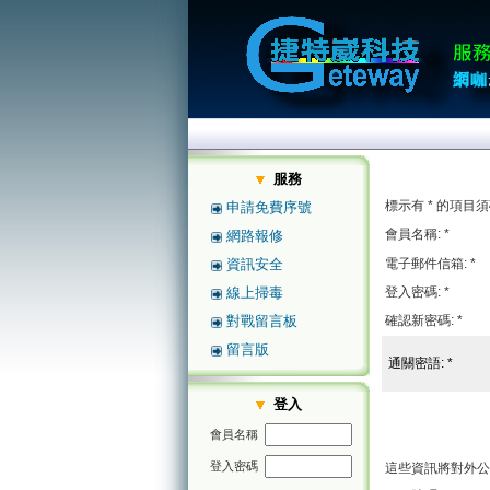
服務
標示有 * 的項目
申請免費序號
會員名稱: *
網路報修
資訊安全
電子郵件信箱: *
線上掃毒
登入密碼: *
對戰留言板
確認新密碼: *
留言版
通關密語: *
登入
會員名稱
登入密碼
這些資訊將對外公