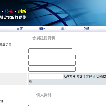
首頁
關於
徵才
搜尋
會員註冊資料
須確實填寫
訪客註冊, 請參考
這裡
輸入通關
語
個人資料
開