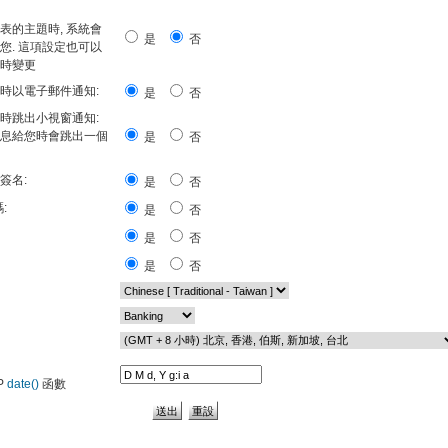
表的主題時, 系統會
是
否
您. 這項設定也可以
時變更
時以電子郵件通知:
是
否
時跳出小視窗通知:
息給您時會跳出一個
是
否
簽名:
是
否
:
是
否
是
否
是
否
P
date()
函數