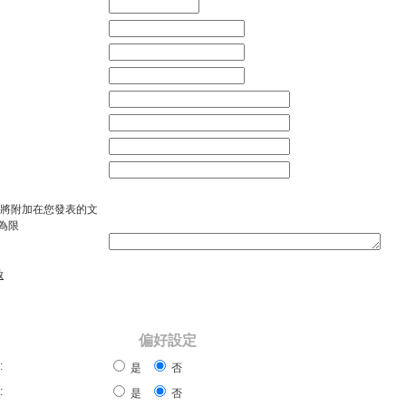
將附加在您發表的文
字為限
啟
偏好設定
:
是
否
:
是
否