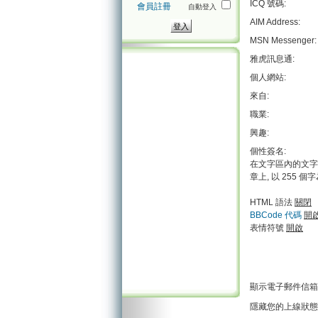
ICQ 號碼:
會員註冊
自動登入
AIM Address:
MSN Messenger:
雅虎訊息通:
個人網站:
來自:
職業:
興趣:
個性簽名:
在文字區內的文字
章上, 以 255 個
HTML 語法
關閉
BBCode 代碼
開
表情符號
開啟
顯示電子郵件信箱
隱藏您的上線狀態