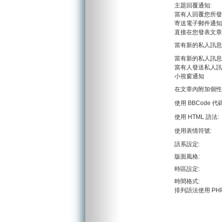
主題回覆通知:
當有人回覆您所發
寄送電子郵件通知
直接在您發表文章
當有新的私人訊息
當有新的私人訊息
當有人發送私人訊
小視窗通知
在文章內附加個性
使用 BBCode 代碼
使用 HTML 語法:
使用表情符號:
語系設定:
版面風格:
時區設定:
時間格式:
排列語法使用 PH