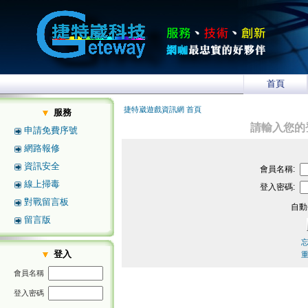
首頁
捷特崴遊戲資訊網 首頁
服務
請輸入您的
申請免費序號
網路報修
資訊安全
會員名稱:
線上掃毒
登入密碼:
對戰留言板
自動
留言版
登入
會員名稱
登入密碼