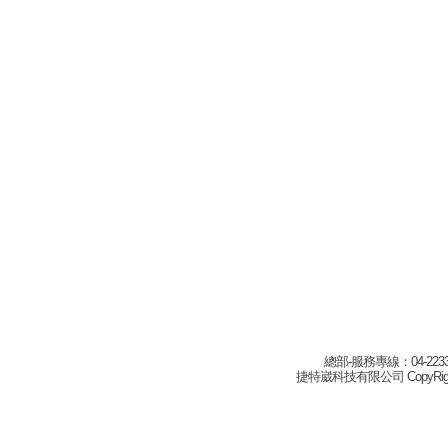
總部-服務專線：04-22332
捷特崴科技有限公司 CopyRight(c) 2