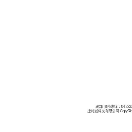
總部-服務專線：04-22332
捷特崴科技有限公司 CopyRight(c) 2