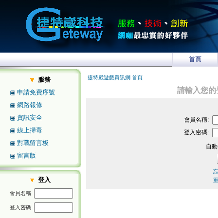
首頁
捷特崴遊戲資訊網 首頁
服務
請輸入您的
申請免費序號
網路報修
資訊安全
會員名稱:
線上掃毒
登入密碼:
對戰留言板
自動
留言版
登入
會員名稱
登入密碼