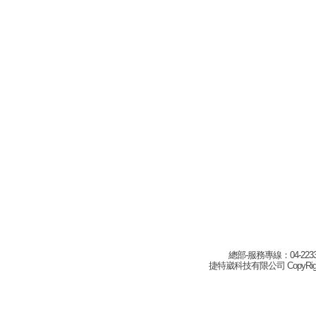
總部-服務專線：04-22332
捷特崴科技有限公司 CopyRight(c) 2