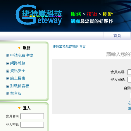
首頁
捷特崴遊戲資訊網 首頁
服務
請輸入您的
申請免費序號
網路報修
資訊安全
會員名稱:
線上掃毒
登入密碼:
對戰留言板
自動
留言版
登入
會員名稱
登入密碼