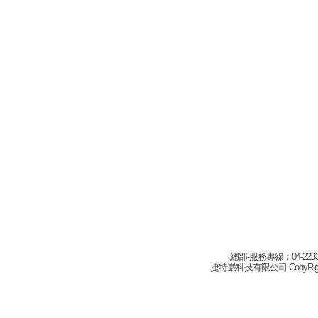
總部-服務專線：04-22332
捷特崴科技有限公司 CopyRight(c) 2