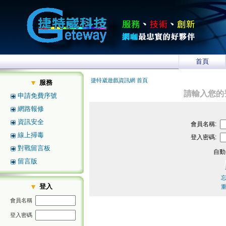
首頁
捷特崴遊戲資訊網 首頁
服務
請輸入您的
申請免費序號
網路報修
資訊安全
會員名稱:
線上掃毒
登入密碼:
對戰留言板
自動
留言版
登入
會員名稱
登入密碼