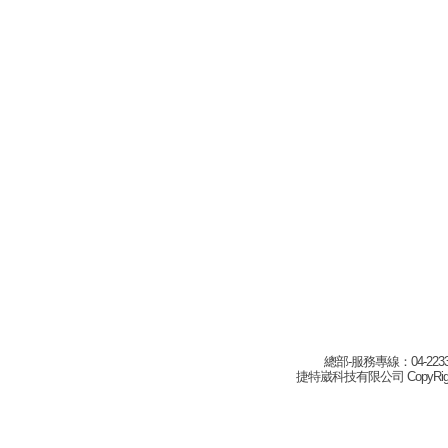
總部-服務專線：04-22332
捷特崴科技有限公司 CopyRight(c) 2