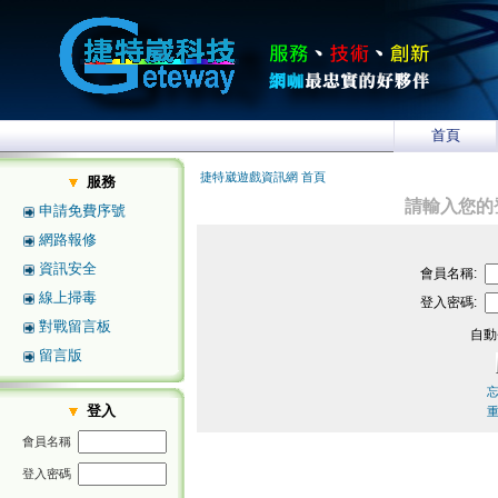
首頁
捷特崴遊戲資訊網 首頁
服務
請輸入您的
申請免費序號
網路報修
資訊安全
會員名稱:
線上掃毒
登入密碼:
對戰留言板
自動
留言版
登入
會員名稱
登入密碼