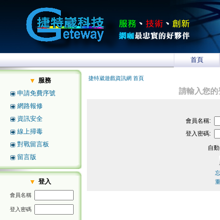
首頁
捷特崴遊戲資訊網 首頁
服務
請輸入您的
申請免費序號
網路報修
資訊安全
會員名稱:
線上掃毒
登入密碼:
對戰留言板
自動
留言版
登入
會員名稱
登入密碼