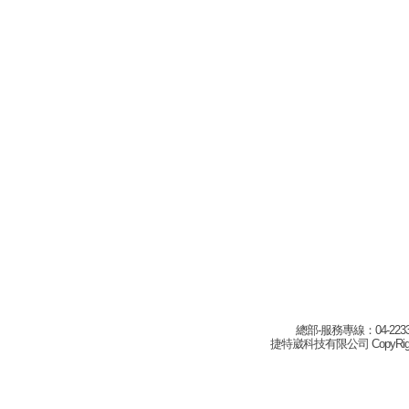
總部-服務專線：04-22332
捷特崴科技有限公司 CopyRight(c) 2