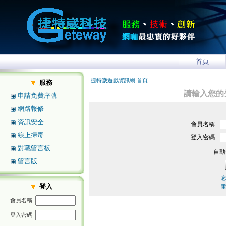
首頁
捷特崴遊戲資訊網 首頁
服務
請輸入您的
申請免費序號
網路報修
資訊安全
會員名稱:
線上掃毒
登入密碼:
對戰留言板
自動
留言版
登入
會員名稱
登入密碼