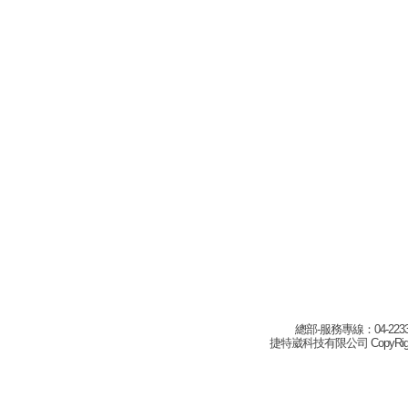
總部-服務專線：04-22332
捷特崴科技有限公司 CopyRight(c) 2