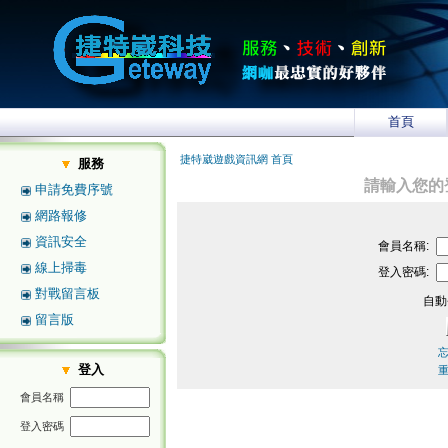
首頁
捷特崴遊戲資訊網 首頁
服務
請輸入您的
申請免費序號
網路報修
資訊安全
會員名稱:
線上掃毒
登入密碼:
對戰留言板
自動
留言版
登入
會員名稱
登入密碼