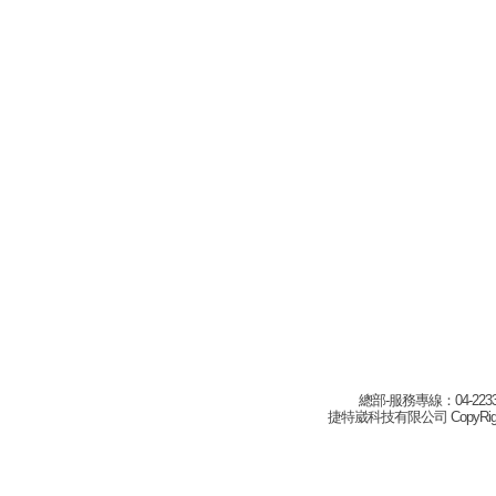
總部-服務專線：04-22332
捷特崴科技有限公司 CopyRight(c) 2