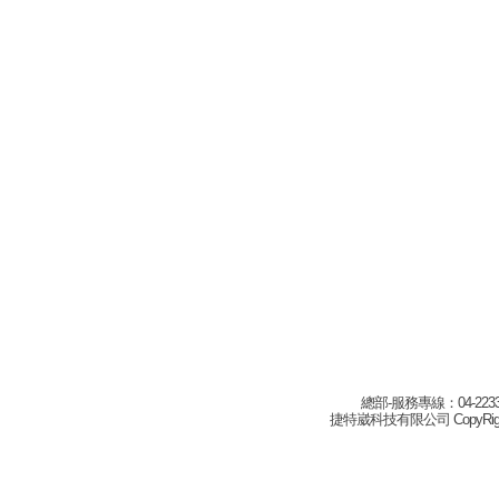
總部-服務專線：04-22332
捷特崴科技有限公司 CopyRight(c) 2