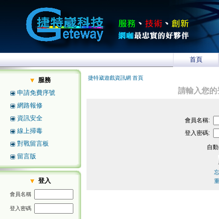
首頁
捷特崴遊戲資訊網 首頁
服務
請輸入您的
申請免費序號
網路報修
資訊安全
會員名稱:
線上掃毒
登入密碼:
對戰留言板
自動
留言版
登入
會員名稱
登入密碼